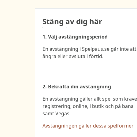
Stäng av dig här
1. Välj avstängningsperiod
En avstängning i Spelpaus.se går inte att
ångra eller avsluta i förtid.
2. Bekräfta din avstängning
En avstängning gäller allt spel som kräve
registrering; online, i butik och på bana
samt Vegas.
Avstängningen gäller dessa spelformer