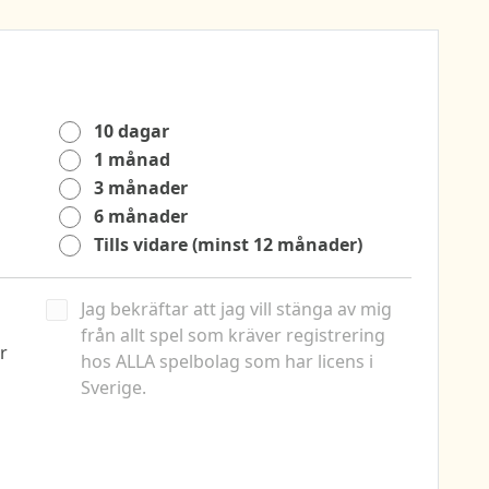
10 dagar
1 månad
3 månader
6 månader
Tills vidare (minst 12 månader)
Jag bekräftar att jag vill stänga av mig
från allt spel som kräver registrering
r
hos ALLA spelbolag som har licens i
Sverige.