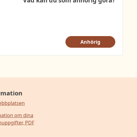
Vad kan du som anhörig göra?
Anhörig
rmation
bbplatsen
mation om dina
uppgifter, PDF