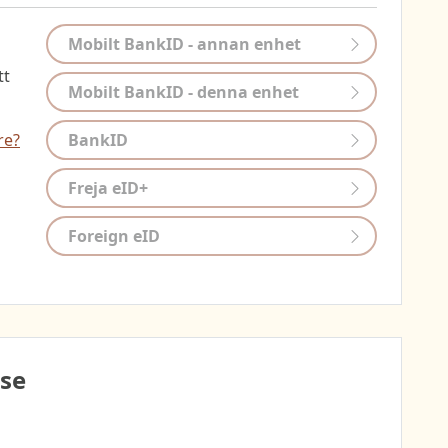
Mobilt BankID - annan enhet
tt
Mobilt BankID - denna enhet
re?
BankID
Freja eID+
Foreign eID
.se